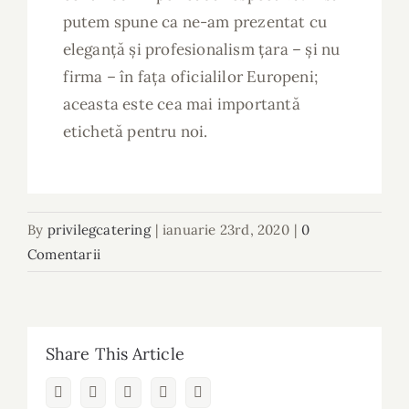
putem spune ca ne-am prezentat cu
eleganță și profesionalism țara – și nu
firma – în fața oficialilor Europeni;
aceasta este cea mai importantă
etichetă pentru noi.
By
privilegcatering
|
ianuarie 23rd, 2020
|
0
Comentarii
Share This Article
Facebook
Twitter
LinkedIn
Whatsapp
Email