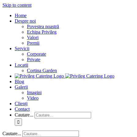
Skip to content
Home
Despre noi
Povestea noastră
Echipa Privileg
Valori
Premii
Servicii
Corporate
Private
Locații
Cortina Garden
Blog
Galerii
Imagini
Video
Clienți
Contact
Cautare...
Cautare...