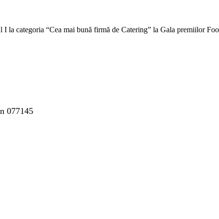
iul I la categoria “Cea mai bună firmă de Catering” la Gala premiilor 
mon 077145