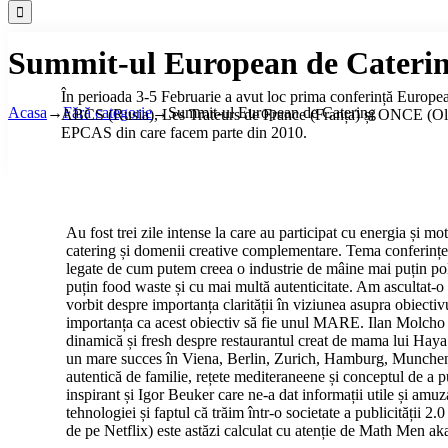
Summit-ul European de Cateri
Î
n perioada 3-5 Februarie a avut loc prima conferință Europ
Acasa
→
Fără categorie
→
Summit-ul European de Catering
ABCS (Rusia), Les Trateurs de France (Franța) și ONCE (Olanda
EPCAS din care facem parte din 2010.
A
u fost trei zile intense la care au participat cu energia și m
catering și domenii creative complementare. Tema conferinței a
legate de cum putem creea o industrie de mâine mai puțin pol
puțin food waste și cu mai multă autenticitate. Am ascultat-
vorbit despre importanța clarității în viziunea asupra obiectivu
importanța ca acest obiectiv să fie unul MARE. Ilan Molcho 
dinamică și fresh despre restaurantul creat de mama lui Haya M
un mare succes în Viena, Berlin, Zurich, Hamburg, Munchen,
autentică de familie, rețete mediteraneene și conceptul de a 
inspirant și Igor Beuker care ne-a dat informații utile și amu
tehnologiei și faptul că trăim într-o societate a publicității 
de pe Netflix) este astăzi calculat cu atenție de Math Men aka