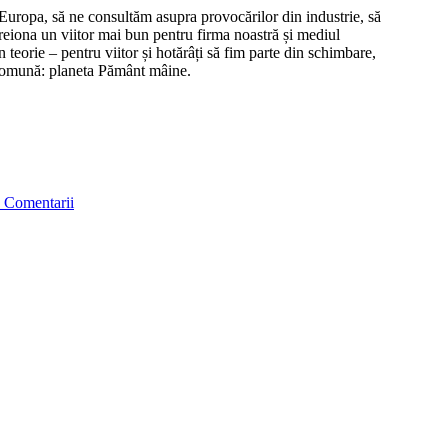
Europa, să ne consultăm asupra provocărilor din industrie, să
creiona un viitor mai bun pentru firma noastră și mediul
n teorie – pentru viitor și hotărâți să fim parte din schimbare,
ă comună: planeta Pământ mâine.
 Comentarii