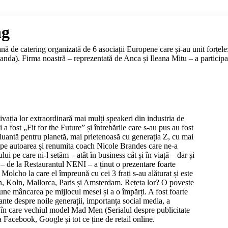
ng
eană de catering organizată de 6 asociații Europene care și-au unit f
). Firma noastră – reprezentată de Anca și Ileana Mitu – a participat l
otivația lor extraordinară mai mulți speakeri din industria de
 fost „Fit for the Future” și întrebările care s-au pus au fost
uantă pentru planetă, mai prietenoasă cu generația Z, cu mai
o pe autoarea și renumita coach Nicole Brandes care ne-a
lui pe care ni-l setăm – atât în business cât și în viață – dar și
– de la Restaurantul NENI – a ținut o prezentare foarte
olcho la care el împreună cu cei 3 frați s-au alăturat și este
 Koln, Mallorca, Paris și Amsterdam. Rețeta lor? O poveste
pune mâncarea pe mijlocul mesei și a o împărți. A fost foarte
zante despre noile generații, importanța social media, a
2.0 în care vechiul model Mad Men (Serialul despre publicitate
 Facebook, Google și tot ce ține de retail online.