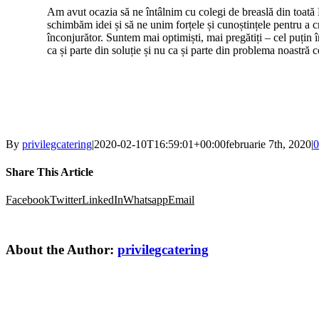
Am avut ocazia să ne întâlnim cu colegi de breaslă din toată 
schimbăm idei și să ne unim forțele și cunoștințele pentru a 
înconjurător. Suntem mai optimiști, mai pregătiți – cel puțin î
ca și parte din soluție și nu ca și parte din problema noastr
By
privilegcatering
|
2020-02-10T16:59:01+00:00
februarie 7th, 2020
|
0
Share This Article
Facebook
Twitter
LinkedIn
Whatsapp
Email
About the Author:
privilegcatering