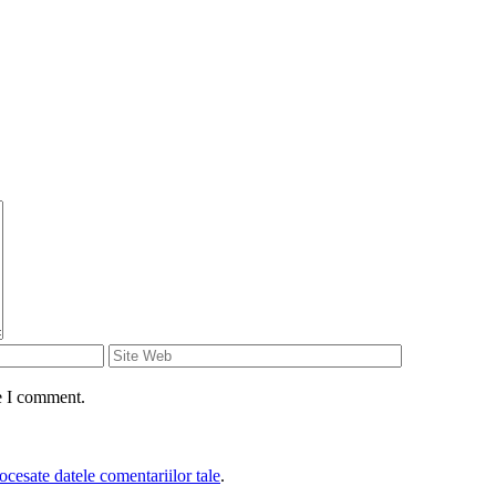
e I comment.
cesate datele comentariilor tale
.