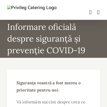
Skip
to
content
Informare oficială
despre siguranță și
prevenție COVID-19
Siguranța voastră a fost mereu o
prioritate pentru noi.
Vă informăm succint despre ceea ce