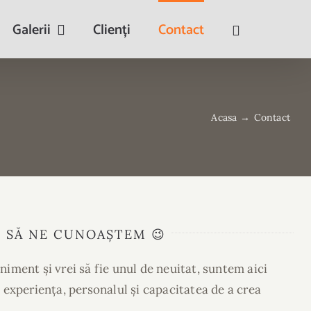
Galerii
Clienți
Contact
Acasa
→
Contact
E
SĂ
NE
CUNOAȘTEM
😉
iment și vrei să fie unul de neuitat, suntem aici
 experiența, personalul și capacitatea de a crea