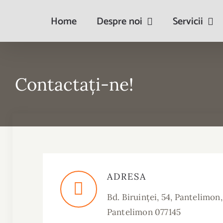
Skip
Home
Despre noi
Servicii
to
content
Contactați-ne!
ADRESA
Bd.
Biruinței
, 54, Pantelimon, 
Pantelimon 077145