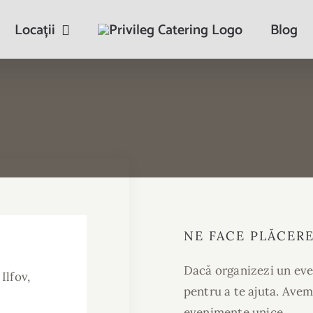
Locații
Blog
NE FACE
PLĂCER
Dacă organizezi un even
Ilfov,
pentru a te ajuta. Avem
evenimente unice.