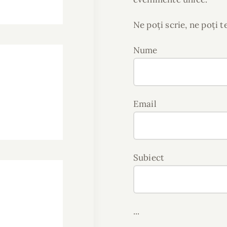
Ne poți scrie, ne poți 
Nume
Email
Subiect
...