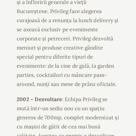
și a înfloririi generale a vieții
Bucureștene, Privileg face alegerea
curajoasă de a renunța la lunch delivery și
se axează exclusiv pe evenimente
corporate și petreceri. Privileg dezvoltă
meniuri și produse creative gândite
special pentru diferite tipuri de
evenimente: de la cine de gală, la garden
parties, cocktailuri cu mâncare pass-
around, nunți sau mese de prânz oficiale.
2002 – Dezvoltare
: Echipa Privileg se
mută într-un sediu nou cu un spațiu
generos de 700mp, complet modernizat și
cu mașini de gătit de cea mai bună
calitate. Acestea au permis o dezvoltare