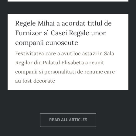
Regele Mihai a acordat titlul de
Furnizor al Casei Regale unor companii
Regele Mihai a acordat titlul de
cunoscute
Furnizor al Casei Regale unor
companii cunoscute
Festivitatea care a avut loc astazi in Sala
Regilor din Palatul Elisabeta a reunit
companii si personalitati de renume care
au fost decorate
READ ALL ARTICLES