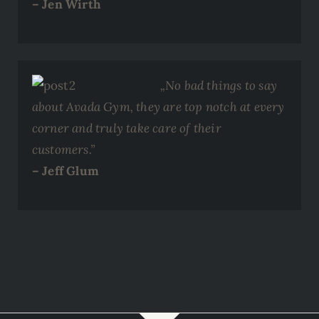
– Jen Wirth
„No bad things to say
about Avada Gym, they are top notch at every
corner and truly take care of their
customers.”
– Jeff Glum