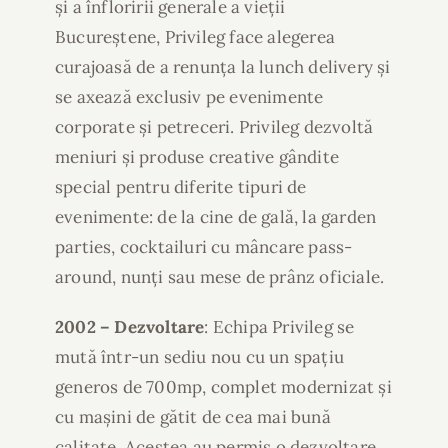
și a înfloririi generale a vieții
Bucureștene, Privileg face alegerea
curajoasă de a renunța la lunch delivery și
se axează exclusiv pe evenimente
corporate și petreceri. Privileg dezvoltă
meniuri și produse creative gândite
special pentru diferite tipuri de
evenimente: de la cine de gală, la garden
parties, cocktailuri cu mâncare pass-
around, nunți sau mese de prânz oficiale.
2002 – Dezvoltare
: Echipa Privileg se
mută într-un sediu nou cu un spațiu
generos de 700mp, complet modernizat și
cu mașini de gătit de cea mai bună
calitate. Acestea au permis o dezvoltare