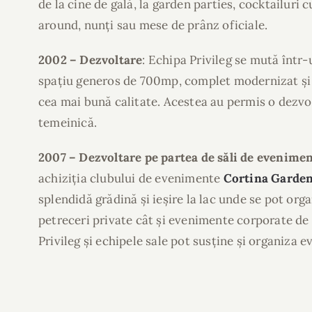
de la cine de gală, la garden parties, cocktailuri
around, nunți sau mese de prânz oficiale.
2002 – Dezvoltare
: Echipa Privileg se mută într
spațiu generos de 700mp, complet modernizat și 
cea mai bună calitate. Acestea au permis o dezvol
temeinică.
2007 – Dezvoltare pe partea de săli de evenime
achiziția clubului de evenimente
Cortina Garde
splendidă grădină și ieșire la lac unde se pot org
petreceri private cât și evenimente corporate de 
Privileg și echipele sale pot susține și organiza e