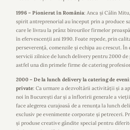
1996 – Pionierat în România
: Anca și Călin Mitu,
spirit antreprenorial au început prin a produce s
care le livrau la prânz birourilor firmelor proasp
în efervescenții ani 1990. Foate repede, prin cali
perseverență, comenzile și echipa au crescut. În d
servicii zilnice de lunch delivery pentru 2000 d
astfel una din primele firme de catering profesi
2000 – De la lunch delivery la catering de even
private
: Ca urmare a dezvoltării activității și a a
noi în București dar și a înfloririi generale a vieț
face alegerea curajoasă de a renunța la lunch deli
exclusiv pe evenimente corporate și petreceri. Pr
și produse creative gândite special pentru diferi