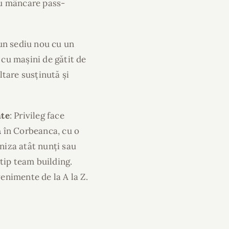
 cu mâncare pass-
-un sediu nou cu un
cu mașini de gătit de
tare susținută și
nte
: Privileg face
n
în Corbeanca, cu o
aniza atât nunți sau
tip team building.
venimente de la A la Z.