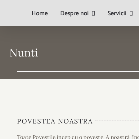
Skip
Home
Despre noi
Servicii
to
content
Nunti
POVESTEA NOASTRA
Toate Poveștile încep cu o poveste. A noastră în