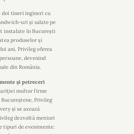
 doi tineri ingineri cu
andwich-uri și salate pe
ăt instalate în București
tatea produselor și
oi ani, Privileg oferea
e persoane, devenind
onale din România.
imente și petreceri
pariției multor firme
ii Bucureștene, Privileg
very și se axează
ivileg dezvoltă meniuri
te tipuri de evenimente: