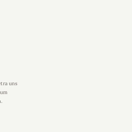
etra uns
psum
.