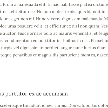
. Proin a malesuada elit. In hac habitasse platea dictum
t nisl efficitur nec. Nullam molestie nisi quis blandit im
cidunt eget non mi. Nunc viverra dignissim malesuada. Ma
lor urna posuere velit, et efficitur ex nisl non quam. 
 auctor. Fusce ornare odio ac mauris venenatis, et feugi
s, condimentum eu porttitor in, finibus in nisl. Phasellu
turpis vel dignissim imperdiet, augue nunc luctus diam,
natoque penatibus et magnis dis parturient montes, nasce
s porttitor ex ac accumsan
r scelerisque tincidunt id nec turpis. Donec lobortis dol