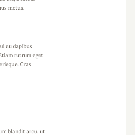
mus metus.
dui eu dapibus
. Etiam rutrum eget
erisque. Cras
um blandit arcu, ut