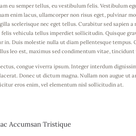
iam eu semper tellus, eu vestibulum felis. Vestibulum eg
uam enim lacus, ullamcorper non risus eget, pulvinar mol
ngilla scelerisque nec eget tellus. Curabitur sed sapien 
 felis vehicula tellus imperdiet sollicitudin. Quisque grav
tur in. Duis molestie nulla ut diam pellentesque tempus. 
llus leo est, maximus sed condimentum vitae, tincidunt 
lectus, congue viverra ipsum. Integer interdum dignissi
acerat. Donec ut dictum magna. Nullam non augue ut arcu
icitur eros enim, vel elementum nisl sollicitudin at.
x ac Accumsan Tristique