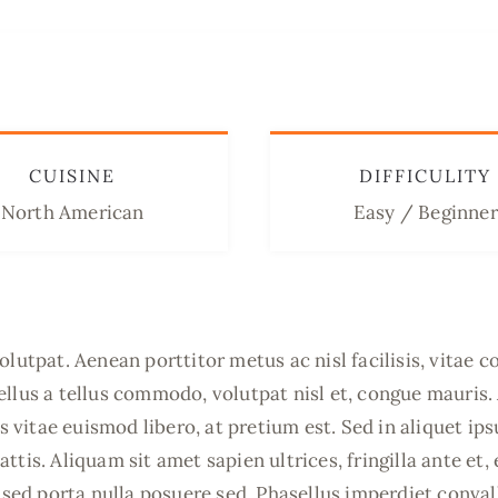
CUISINE
DIFFICULITY
North American
Easy / Beginner
olutpat. Aenean porttitor metus ac nisl facilisis, vitae 
llus a tellus commodo, volutpat nisl et, congue mauris
as vitae euismod libero, at pretium est. Sed in aliquet ip
ttis. Aliquam sit amet sapien ultrices, fringilla ante et,
, sed porta nulla posuere sed. Phasellus imperdiet convall