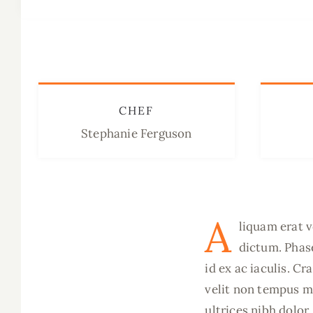
CHEF
Stephanie Ferguson
A
liquam erat v
dictum. Phase
id ex ac iaculis. Cr
velit non tempus ma
ultrices nibh dolor