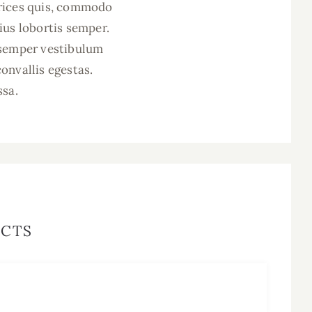
ltrices quis, commodo
rius lobortis semper.
, semper vestibulum
convallis egestas.
ssa.
ACTS