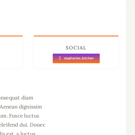
SOCIAL
stephanies_kitchen
consequat diam
. Aenean dignissim
sum. Fusce luctus
 eleifend dui. Donec
is est, a luctus