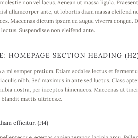
s molestie non vel lacus. Aenean ut massa ligula. Praesen
nisl ullamcorper ante, ut lobortis diam massa eleifend 
trices. Maecenas dictum ipsum eu augue viverra congue. 
lectus. Suspendisse non eleifend ante.
E: HOMEPAGE SECTION HEADING (H2
 a mi semper pretium. Etiam sodales lectus et fermen
 iaculis nibh. Sed maximus in ante sed luctus. Class apte
onubia nostra, per inceptos himenaeos. Maecenas at tin
 blandit mattis ultrices.e.
diam efficitur. (H4)
 pellentesque, egestas sapien tempor, lacinia arcu. Pell