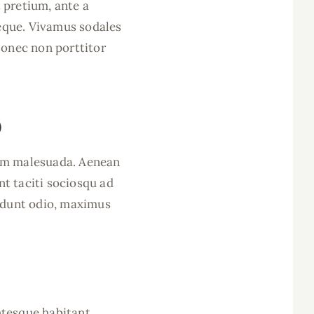
t pretium, ante a
neque. Vivamus sodales
Donec non porttitor
)
tum malesuada. Aenean
nt taciti sociosqu ad
cidunt odio, maximus
entesque habitant