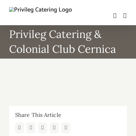
Skip
to
content
Privileg Catering &
Colonial Club Cernica
Share This Article
Facebook
Twitter
LinkedIn
Whatsapp
Email