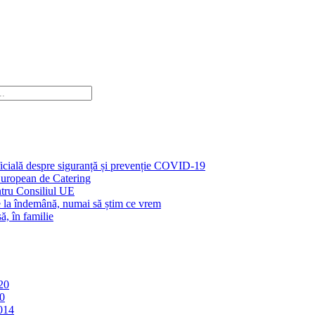
icială despre siguranță și prevenție COVID-19
uropean de Catering
ntru Consiliul UE
e la îndemână, numai să știm ce vrem
ă, în familie
20
20
014