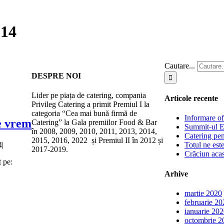
014
Cautare...
DESPRE NOI
Lider pe piața de catering, compania
Articole recente
Privileg Catering a primit Premiul I la
categoria “Cea mai bună firmă de
Informare of
ce vrem
Catering” la Gala premiilor Food & Bar
Summit-ul E
în 2008, 2009, 2010, 2011, 2013, 2014,
Catering pe
2015, 2016, 2022 și Premiul II în 2012 și
4
|
Totul ne est
2017-2019.
Crăciun acas
t pe:
Arhive
martie 2020
februarie 20
ianuarie 20
octombrie 2