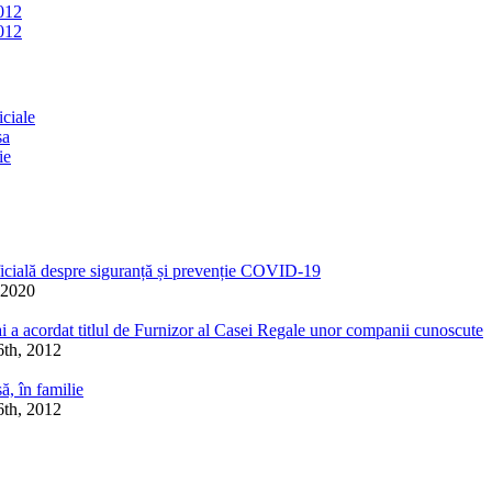
012
012
ciale
sa
ie
icială despre siguranță și prevenție COVID-19
 2020
 a acordat titlul de Furnizor al Casei Regale unor companii cunoscute
6th, 2012
ă, în familie
6th, 2012