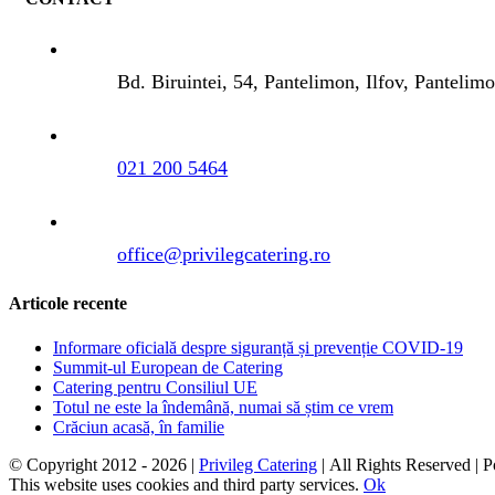
Bd. Biruintei, 54, Pantelimon, Ilfov, Panteli
021 200 5464
office@privilegcatering.ro
Articole recente
Informare oficială despre siguranță și prevenție COVID-19
Summit-ul European de Catering
Catering pentru Consiliul UE
Totul ne este la îndemână, numai să știm ce vrem
Crăciun acasă, în familie
© Copyright 2012 -
2026 |
Privileg Catering
| All Rights Reserved |
This website uses cookies and third party services.
Ok