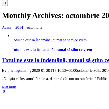
Monthly Archives:
octombrie 2
Acasa
→
2014
→
octombrie
Totul ne este la îndemână, numai să știm ce vrem
Totul ne este la îndemână, numai să știm ce vrem
Totul ne este la îndemână, numai să știm 
By
privilegcatering
|
2020-01-29T17:10:53+00:00
octombrie 30th, 201
„Nu știu ce înseamnă fericirea, dar cred că sunt un om fericit” Publica
Mai mult
0