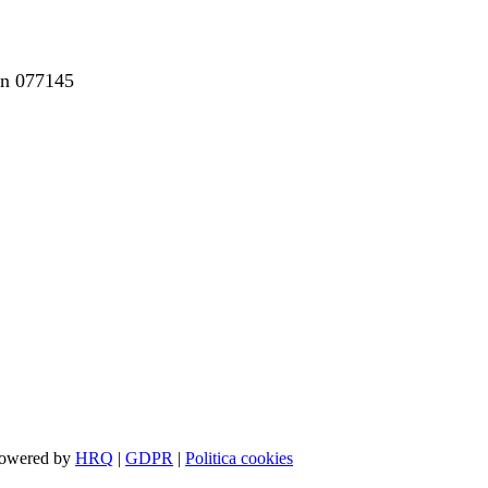
mon 077145
 Powered by
HRQ
|
GDPR
|
Politica cookies