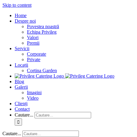
Skip to content
Home
Despre noi
Povestea noastră
Echipa Privileg
Valori
Premii
Servicii
Corporate
Private
Locații
Cortina Garden
Blog
Galerii
Imagini
Video
Clienți
Contact
Cautare...
Cautare...