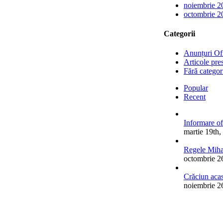
noiembrie 2
octombrie 2
Categorii
Anunțuri Ofi
Articole pre
Fără categor
Popular
Recent
Informare of
martie 19th,
Regele Mihai
octombrie 2
Crăciun acas
noiembrie 2