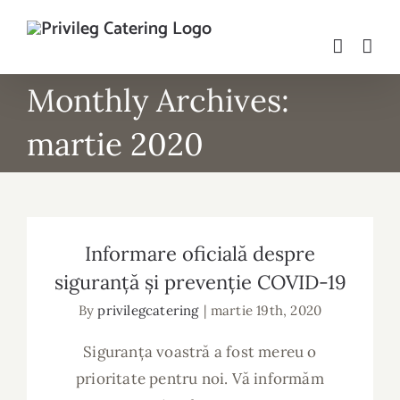
Skip
to
content
Monthly Archives:
martie 2020
Informare oficială despre siguranță și
prevenție COVID-19
Informare oficială despre
siguranță și prevenție COVID-19
By
privilegcatering
|
martie 19th, 2020
Siguranța voastră a fost mereu o
prioritate pentru noi. Vă informăm