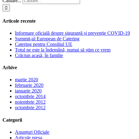
Cautare...
Articole recente
Informare oficială despre siguranță și prevenție COVID-19
Summit-ul European de Catering
Catering pentru Consiliul UE
Totul ne este la îndemână, numai să știm ce vrem
Crăciun acasă, în familie
Arhive
martie 2020
februarie 2020
ianuarie 2020
octombrie 2014
noiembrie 2012
octombrie 2012
Categorii
Anunțuri Oficiale
Articole presa