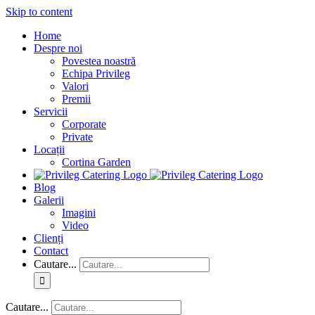
Skip to content
Home
Despre noi
Povestea noastră
Echipa Privileg
Valori
Premii
Servicii
Corporate
Private
Locații
Cortina Garden
Blog
Galerii
Imagini
Video
Clienți
Contact
Cautare...
Cautare...