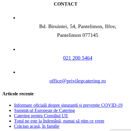
CONTACT
Bd. Biruintei, 54, Pantelimon, Ilfov,
Pantelimon 077145
021 200 5464
office@privilegcatering.ro
Articole recente
Informare oficială despre siguranță și prevenție COVID-19
Summit-ul European de Catering
Catering pentru Consiliul UE
Totul ne este la îndemână, numai să știm ce vrem
Crăciun acasă, în familie